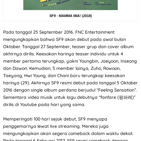
SF9 - MAMMA MIA! (2018)
Pada tanggal 25 September 2016. FNC Entertainment
mengungkapkan bahwa SF9 akan debut pada awal bulan
Oktober. Tanggal 27 September, teaser grup dan cover album
akhirnya dirilis. Keesokan harinya teaser individu untuk 4
member pertama terungkap, yakni Youngbin, Jaeyoon, Inseong
dan Dawon. Kemudian, 5 member lainya, Zuho, Rowoon,
Taeyang, Hwi Young, dan Chani baru terungkap keesokan
harinya (29). Akhirnya SF9 resmi debut pada tanggal 5 Oktober
2016 dengan single album perdana berjudul “Feeling Sensation”.
Sementara video musik untuk lagu debutnya “fanfare (팡파레)”
dirilis di Youtube pada hari yang sama.
Memperingati 100 hari sejak debut, SF9 menyapa
penggemarnya lewat live streaming. Mereka juga
mengungkapkan akan segera comeback dalam waktu dekat.
Pada tanggal 6 Februari 2017, SF9 resmi comeback dengan