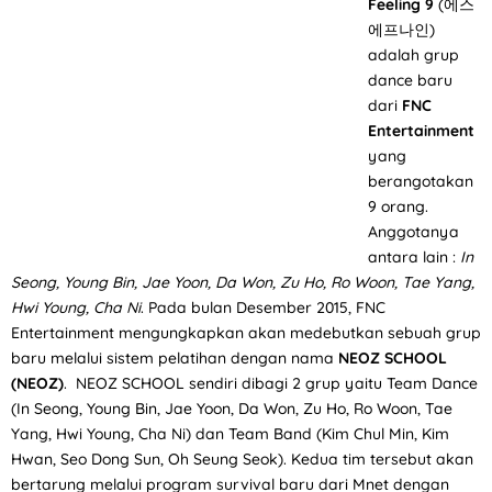
Feeling 9
(에스
에프나인)
adalah grup
dance baru
dari
FNC
Entertainment
yang
berangotakan
9 orang.
Anggotanya
antara lain :
In
Seong, Young Bin, Jae Yoon, Da Won, Zu Ho, Ro Woon, Tae Yang,
Hwi Young, Cha Ni
. Pada bulan Desember 2015, FNC
Entertainment mengungkapkan akan medebutkan sebuah grup
baru melalui sistem pelatihan dengan nama
NEOZ SCHOOL
(NEOZ)
. NEOZ SCHOOL sendiri dibagi 2 grup yaitu Team Dance
(In Seong, Young Bin, Jae Yoon, Da Won, Zu Ho, Ro Woon, Tae
Yang, Hwi Young, Cha Ni) dan Team Band (Kim Chul Min, Kim
Hwan, Seo Dong Sun, Oh Seung Seok). Kedua tim tersebut akan
bertarung melalui program survival baru dari Mnet dengan