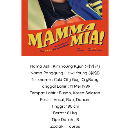
Nama Asli : Kim Young Kyun (김영균)
Nama Panggung : Hwi Young (휘영)
Nickname : Cold City Guy, CryBaby
Tanggal Lahir : 11 Mei 1999
Tempat Lahir : Busan, Korea Selatan
Posisi : Vocal, Rap, Dancer
Tinggi : 180 cm
Berat : 61 kg
Tipe Darah : B
Zodiak : Taurus