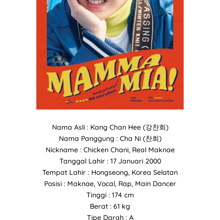
Nama Asli : Kang Chan Hee (강찬희)
Nama Panggung : Cha Ni (찬희)
Nickname : Chicken Chani, Real Maknae
Tanggal Lahir : 17 Januari 2000
Tempat Lahir : Hongseong, Korea Selatan
Posisi : Maknae, Vocal, Rap, Main Dancer
Tinggi : 174 cm
Berat : 61 kg
Tipe Darah : A