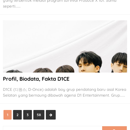
yang terbentuk melalui program survival Produce X 101. Sama
seperti......
Profil, Biodata, Fakta D1CE
D1CE (디원스; D-Once) adalah boy grup pendatang baru asal Korea
Selatan yang bernaung dibawah agensi D1 Entertainment. Grup......
1
2
3
58