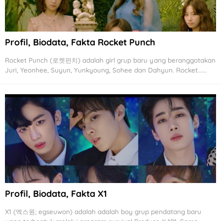
Profil, Biodata, Fakta Rocket Punch
Rocket Punch (로켓펀치) adalah girl grup baru yang beranggotakan
Juri, Yeonhee, Suyun, Yunkyoung, Sohee dan Dahyun. Rocket......
Profil, Biodata, Fakta X1
X1 (엑스원; egseuwon) adalah adalah boy grup pendatang baru