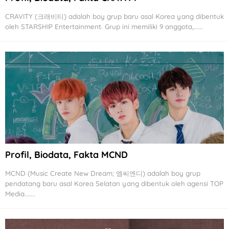
CRAVITY (크래비티) adalah boy grup baru asal Korea yang dibentuk
oleh STARSHIP Entertainment. Grup ini memiliki 9 anggota,......
Profil, Biodata, Fakta MCND
MCND (Music Create New Dream; 엠씨엔디) adalah boy grup
pendatang baru asal Korea Selatan yang dibentuk oleh agensi TOP
Media.......