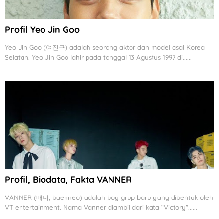
Profil Yeo Jin Goo
Yeo Jin Goo (여진구) adalah seorang aktor dan model asal Korea
Selatan. Yeo Jin Goo lahir pada tanggal 13 Agustus 1997 di......
Profil, Biodata, Fakta VANNER
VANNER (배너; baenneo) adalah boy grup baru yang dibentuk oleh
VT entertainment. Nama Vanner diambil dari kata “Victory”......