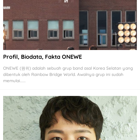
Profil, Biodata, Fakta ONEWE
ONEWE (원위) adalah sebuah grup band asal Korea Selatan yang
dibentuk oleh Rainbow Bridge World. Awalnya grup ini sudah
memulai......