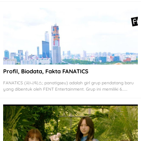
Profil, Biodata, Fakta FANATICS
FANATICS (파나틱스; panatigseu) adalah girl grup pendatang baru
yang dibentuk oleh FENT Entertainment. Grup ini memiliki 6......