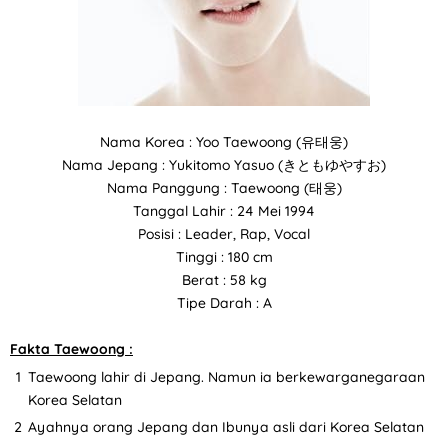
Nama Korea : Yoo Taewoong (유태웅)
Nama Jepang : Yukitomo Yasuo (きともゆやすお)
Nama Panggung : Taewoong (태웅)
Tanggal Lahir : 24 Mei 1994
Posisi : Leader, Rap, Vocal
Tinggi : 180 cm
Berat : 58 kg
Tipe Darah : A
Fakta Taewoong :
Taewoong lahir di Jepang. Namun ia berkewarganegaraan
Korea Selatan
Ayahnya orang Jepang dan Ibunya asli dari Korea Selatan