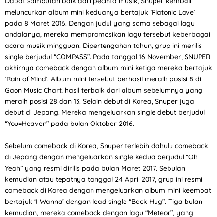
Dapat sambutan baik dari pecinta musik, Snuper kembali
meluncurkan album mini keduanya bertajuk ’Platonic Love’
pada 8 Maret 2016. Dengan judul yang sama sebagai lagu
andalanya, mereka mempromosikan lagu tersebut keberbagai
acara musik mingguan. Dipertengahan tahun, grup ini merilis
single berjudul “COMPASS”. Pada tanggal 16 November, SNUPER
akhirnya comeback dengan album mini ketiga mereka bertajuk
‘Rain of Mind’. Album mini tersebut berhasil meraih posisi 8 di
Gaon Music Chart, hasil terbaik dari album sebelumnya yang
meraih posisi 28 dan 13. Selain debut di Korea, Snuper juga
debut di Jepang. Mereka mengeluarkan single debut berjudul
“You=Heaven” pada bulan Oktober 2016.
Sebelum comeback di Korea, Snuper terlebih dahulu comeback
di Jepang dengan mengeluarkan single kedua berjudul “Oh
Yeah” yang resmi dirilis pada bulan Maret 2017. Sebulan
kemudian atau tepatnya tanggal 24 April 2017, grup ini resmi
comeback di Korea dengan mengeluarkan album mini keempat
bertajuk ‘I Wanna’ dengan lead single “Back Hug”. Tiga bulan
kemudian, mereka comeback dengan lagu “Meteor”, yang