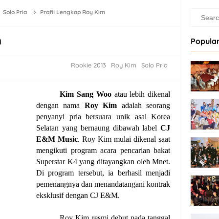
Solo Pria
Profil Lengkap Roy Kim
m
Popular
Rookie 2013
Roy Kim
Solo Pria
Kim Sang Woo
atau lebih dikenal
dengan nama
Roy Kim
adalah seorang
penyanyi pria bersuara unik asal Korea
Selatan yang bernaung dibawah label
CJ
E&M Music
. Roy Kim mulai dikenal saat
mengikuti program acara pencarian bakat
Superstar K4 yang ditayangkan oleh Mnet.
Di program tersebut, ia berhasil menjadi
pemenangnya dan menandatangani kontrak
eksklusif dengan CJ E&M.
Roy Kim resmi debut pada tanggal