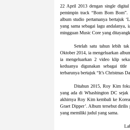
22 April 2013 dengan single digita
pemimpin track “Bom Bom Bom”. 
album studio pertamanya bertajuk ‘
yang sama sebagai lagu andalanya, i
mingguan Music Core yang ditayang
Setelah satu tahun lebih ta
Oktober 2014, ia mengeluarkan albu
ia mengeluarkan 2 video klip se
keduanya digunakan sebagai title
terbarunya bertajuk “It’s Christmas Da
Ditahun 2015, Roy Kim fokus
yang ada di Whashington DC sejak t
akhirnya Roy Kim kembali ke Korea
Graet Dipper’. Album tersebut dirili
yang memiliki judul yang sama.
La