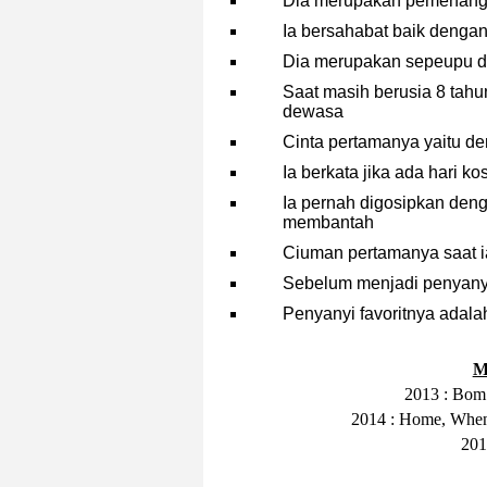
Dia merupakan pemenang 
Ia bersahabat baik denga
Dia merupakan sepeupu d
Saat masih berusia 8 tahu
dewasa
Cinta pertamanya yaitu d
Ia berkata jika ada hari ko
Ia pernah digosipkan den
membantah
Ciuman pertamanya saat i
Sebelum menjadi penyany
Penyanyi favoritnya adal
M
2013 : Bo
2014 : Home, When
201