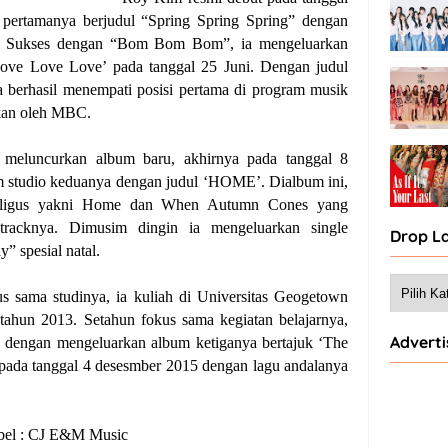
l pertamanya berjudul “Spring Spring Spring” dengan
Sukses dengan “Bom Bom Bom”, ia mengeluarkan
Love Love Love’ pada tanggal 25 Juni. Dengan judul
a berhasil menempati posisi pertama di program musik
kan oleh MBC.
k meluncurkan album baru, akhirnya pada tanggal 8
m studio keduanya dengan judul ‘HOME’. Dialbum ini,
kaligus yakni Home dan When Autumn Cones yang
 tracknya. Dimusim dingin ia mengeluarkan single
Drop L
y” spesial natal.
 sama studinya, ia kuliah di Universitas Geogetown
ahun 2013. Setahun fokus sama kegiatan belajarnya,
Advert
 dengan mengeluarkan album ketiganya bertajuk ‘The
s pada tanggal 4 desesmber 2015 dengan lagu andalanya
bel : CJ E&M Music