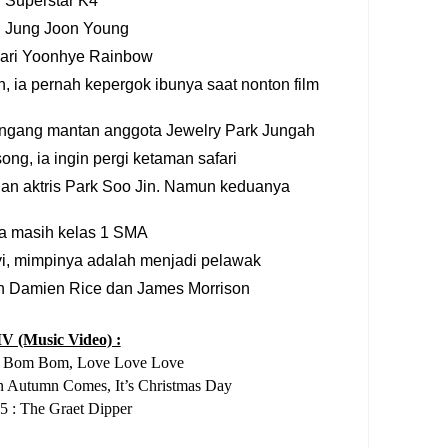
Superstar K4
n Jung Joon Young
ari Yoonhye Rainbow
n, ia pernah kepergok ibunya saat nonton film
engang mantan anggota Jewelry Park Jungah
song, ia ingin pergi ketaman safari
gan aktris Park Soo Jin. Namun keduanya
a masih kelas 1 SMA
i, mimpinya adalah menjadi pelawak
ah Damien Rice dan James Morrison
V (Music Video) :
m Bom Bom, Love Love Love
 Autumn Comes, It’s Christmas Day
5 : The Graet Dipper