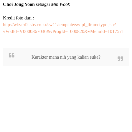
Choi Jong Yoon
sebagai
Min Wook
Kredit foto dari :
http://wizard2.sbs.co.kr/sw11/template/swtpl_iframetype.jsp?
vVodId=V0000367036&vProgId=1000820&vMenuId=1017571
Karakter mana nih yang kalian suka?