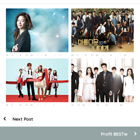
Daftar, Profil, Biodata Pemain My
Daftar, Profil, Biodata Pemain To
Love From The Star
the Beautiful You
Daftar, Profil, Biodata Lengkap
Profil, Biodata Para Pemain The
Pemain Emergency Couple
Heirs
Next Post
Profil BESTie