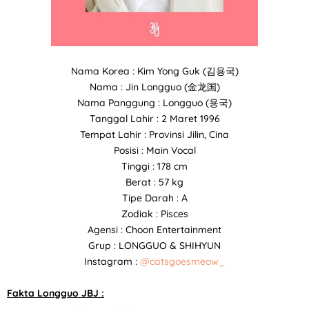
Nama Korea : Kim Yong Guk (김용국)
Nama : Jin Longguo (金龙国)
Nama Panggung : Longguo (용국)
Tanggal Lahir : 2 Maret 1996
Tempat Lahir : Provinsi Jilin, Cina
Posisi : Main Vocal
Tinggi : 178 cm
Berat : 57 kg
Tipe Darah : A
Zodiak : Pisces
Agensi : Choon Entertainment
Grup : LONGGUO & SHIHYUN
Instagram :
@catsgoesmeow_
Fakta Longguo JBJ :