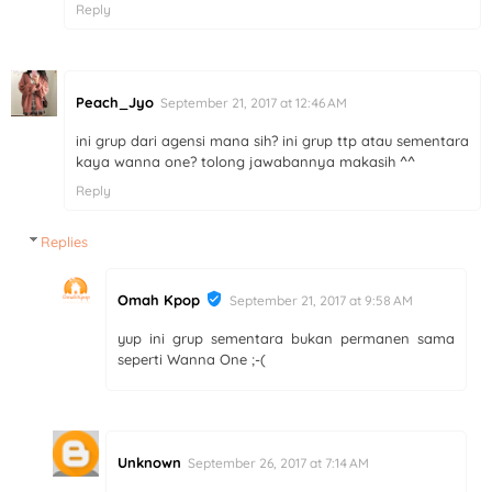
Reply
Peach_Jyo
September 21, 2017 at 12:46 AM
ini grup dari agensi mana sih? ini grup ttp atau sementara
kaya wanna one? tolong jawabannya makasih ^^
Reply
Replies
Omah Kpop
September 21, 2017 at 9:58 AM
yup ini grup sementara bukan permanen sama
seperti Wanna One ;-(
Unknown
September 26, 2017 at 7:14 AM