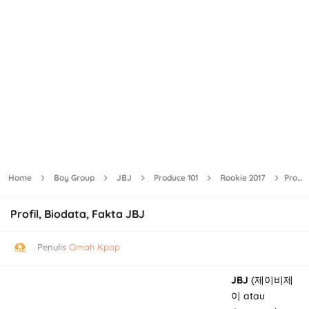
Home
Boy Group
JBJ
Produce 101
Rookie 2017
Profil, Biodata, Fakta JBJ
Profil, Biodata, Fakta JBJ
Penulis
Omah Kpop
JBJ
(제이비제
이 atau