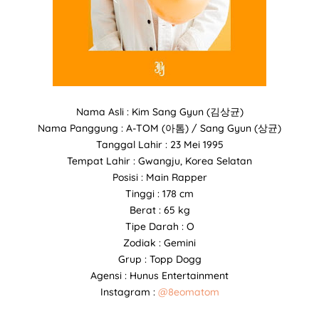
Nama Asli : Kim Sang Gyun (김상균)
Nama Panggung : A-TOM (아톰) / Sang Gyun (상균)
Tanggal Lahir : 23 Mei 1995
Tempat Lahir : Gwangju, Korea Selatan
Posisi : Main Rapper
Tinggi : 178 cm
Berat : 65 kg
Tipe Darah : O
Zodiak : Gemini
Grup : Topp Dogg
Agensi : Hunus Entertainment
Instagram :
@8eomatom