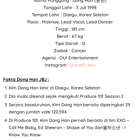
Nama Panggung : Dong Han (동한)
Tanggal Lahir : 3 Juli 1998
Tempat Lahir : Daegu, Korea Selatan
Posisi : Maknae, Lead Vocal, Lead Dancer
Tinggi : 181 cm
Berat : 67 kg
Tipe Darah : O
Zodiak : Cancer
Agensi : OUI Entertainment
Instagram :
@don9_han
Fakta Dong Han JBJ :
Kim Dong Han lahir di Daegu, Korea Selatan
Dia mulai dikenal sejak mengikuti Produce 101 Season 2
Secara keseluruhan, Kim Dong Han berada diperingkat 29
dengan jumlah vote 120.594
Di Produce 101, Kim Dong Han pernah berada di tim EXO –
Call Me Baby, Ed Sheeran – Shape of You dan월하소년 - I
Know You Know