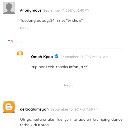
Anonymous
September 7, 2017 at 6:40 PM
Taedong ex boys24 mnet "tv show"
Reply
Replies
Omah Kpop
September 10, 2017 at 8:41 AM
Yup baru cek. thanks infonya ^^
Reply
delaaalamsyah
September 10, 2017 at 7:59 PM
Oh ya, setahu aku Taehyun itu adalah krumping dancer
terbaik di Korea..