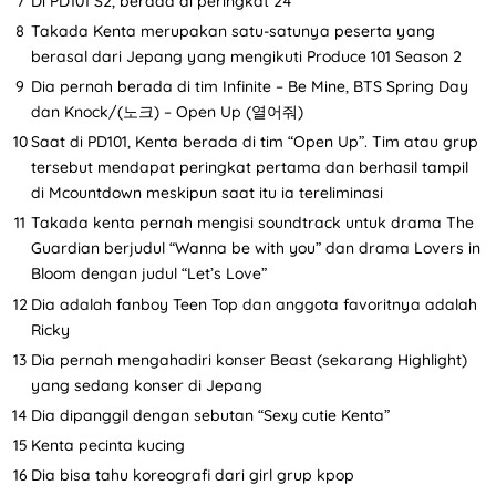
Di PD101 S2, berada di peringkat 24
Takada Kenta merupakan satu-satunya peserta yang
berasal dari Jepang yang mengikuti Produce 101 Season 2
Dia pernah berada di tim Infinite – Be Mine, BTS Spring Day
dan Knock/(노크) – Open Up (열어줘)
Saat di PD101, Kenta berada di tim “Open Up”. Tim atau grup
tersebut mendapat peringkat pertama dan berhasil tampil
di Mcountdown meskipun saat itu ia tereliminasi
Takada kenta pernah mengisi soundtrack untuk drama The
Guardian berjudul “Wanna be with you” dan drama Lovers in
Bloom dengan judul “Let’s Love”
Dia adalah fanboy Teen Top dan anggota favoritnya adalah
Ricky
Dia pernah mengahadiri konser Beast (sekarang Highlight)
yang sedang konser di Jepang
Dia dipanggil dengan sebutan “Sexy cutie Kenta”
Kenta pecinta kucing
Dia bisa tahu koreografi dari girl grup kpop