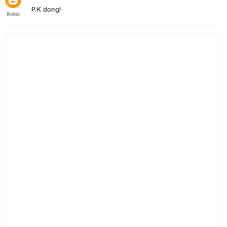
P.K dong!
Balas