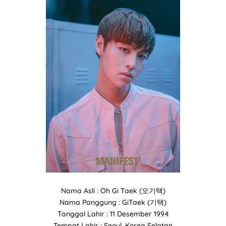
Nama Asli : Oh Gi Taek (오기택)
Nama Panggung : GiTaek (기택)
Tanggal Lahir : 11 Desember 1994
Tempat Lahir : Seoul, Korea Selatan