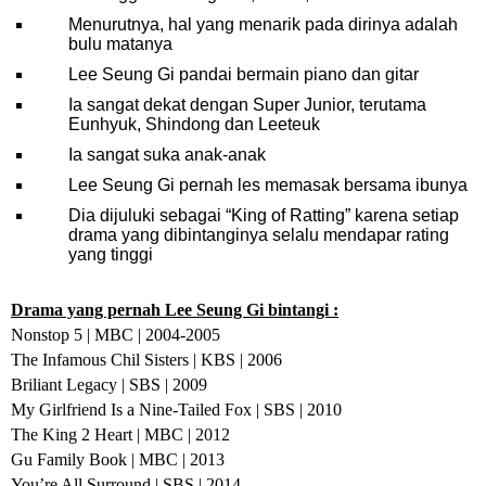
Menurutnya, hal yang menarik pada dirinya adalah
bulu matanya
Lee Seung Gi pandai bermain piano dan gitar
Ia sangat dekat dengan Super Junior, terutama
Eunhyuk, Shindong dan Leeteuk
Ia sangat suka anak-anak
Lee Seung Gi pernah les memasak bersama ibunya
Dia dijuluki sebagai “King of Ratting” karena setiap
drama yang dibintanginya selalu mendapar rating
yang tinggi
Drama yang pernah Lee Seung Gi bintangi :
Nonstop 5 | MBC | 2004-2005
The Infamous Chil Sisters | KBS | 2006
Briliant Legacy | SBS | 2009
My Girlfriend Is a Nine-Tailed Fox | SBS | 2010
The King 2 Heart | MBC | 2012
Gu Family Book | MBC | 2013
You’re All Surround | SBS | 2014