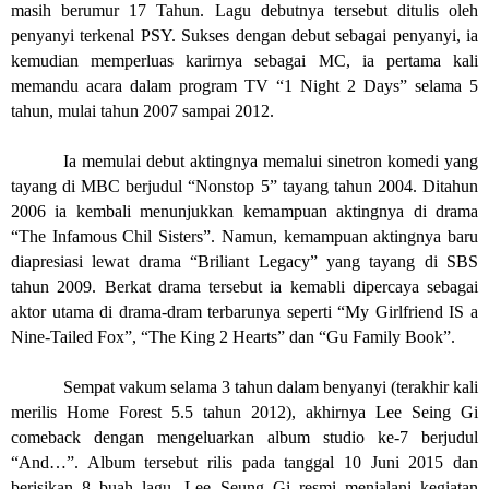
masih berumur 17 Tahun. Lagu debutnya tersebut ditulis oleh
penyanyi terkenal PSY. Sukses dengan debut sebagai penyanyi, ia
kemudian memperluas karirnya sebagai MC, ia pertama kali
memandu acara dalam program TV “1 Night 2 Days” selama 5
tahun, mulai tahun 2007 sampai 2012.
Ia memulai debut aktingnya memalui sinetron komedi yang
tayang di MBC berjudul “Nonstop 5” tayang tahun 2004. Ditahun
2006 ia kembali menunjukkan kemampuan aktingnya di drama
“The Infamous Chil Sisters”. Namun, kemampuan aktingnya baru
diapresiasi lewat drama “Briliant Legacy” yang tayang di SBS
tahun 2009. Berkat drama tersebut ia kemabli dipercaya sebagai
aktor utama di drama-dram terbarunya seperti “My Girlfriend IS a
Nine-Tailed Fox”, “The King 2 Hearts” dan “Gu Family Book”.
Sempat vakum selama 3 tahun dalam benyanyi (terakhir kali
merilis Home Forest 5.5 tahun 2012), akhirnya Lee Seing Gi
comeback dengan mengeluarkan album studio ke-7 berjudul
“And…”. Album tersebut rilis pada tanggal 10 Juni 2015 dan
berisikan 8 buah lagu. Lee Seung Gi resmi menjalani kegiatan