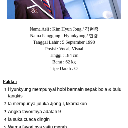
김현종
Nama Asli : Kim Hyun Jong /
현경
Nama Panggung : Hyunkyung /
Tanggal Lahir : 5 September 1998
Posisi : Vocal, Visual
Tinggi : 184 cm
Berat : 62 kg
Tipe Darah : O
Fakta :
Hyunkyung mempunyai hobi bermain sepak bola & bulu
tangkis
Ia mempunya juluka Jjong-I, kkamakun
Angka favoritnya adalah 9
Ia suka cuaca dingin
Warna favoritnya yaitu merah