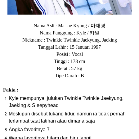
마재경
Nama Asli : Ma Jae Kyung /
카일
Nama Panggung : Kyle /
Nickname : Twinkle Twinkle Jaekyung, Jaeking
Tanggal Lahir : 15 Januari 1997
Posisi : Vocal
Tinggi : 178 cm
Berat : 57 kg
Tipe Darah : B
Fakta :
Kyle mempunyai julukan Twinkle Twinkle Jaekyung,
Jaeking & Sleepyhead
Meskipun disebut tukang tidur, namun ia tidak pernah
terlambat saat latihan atau dimana saja
Angka favoritnya 7
Warna favoritnya hitam dan biru langit