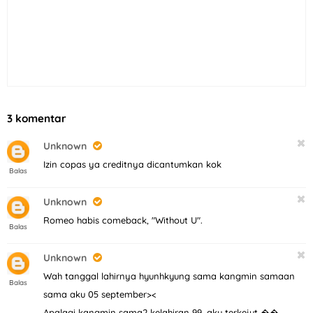
3 komentar
Unknown
Izin copas ya creditnya dicantumkan kok
Balas
Unknown
Romeo habis comeback, "Without U".
Balas
Unknown
Wah tanggal lahirnya hyunhkyung sama kangmin samaan
Balas
sama aku 05 september><
Apalagi kangmin sama2 kelahiran 99, aku terkejut ��