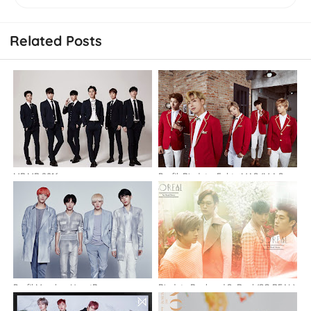
Related Posts
MR.MR 2016
Profil, Biodata, Fakta MAS (M.A.S
0094)
Profil Member HeartB
Biodata Boyband SoReal (SO REAL)