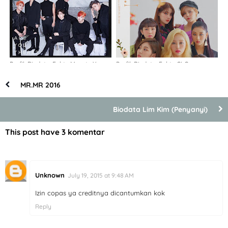
Profil, Biodata, Fakta Monsta X
Profil, Biodata, Fakta CLC
MR.MR 2016
Biodata Lim Kim (Penyanyi)
This post have
3 komentar
Unknown
July 19, 2015 at 9:48 AM
Izin copas ya creditnya dicantumkan kok
Reply