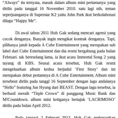
“Always” itu ternyata, masuk dalam album mini pertamanya yang
dirilis pada tanggal 16 November 2010. satu lagi nih, teman
seperjuanganya di Superstar K2 yaitu John Park ikut berkolaborasi
dilagu “Happy Me”.
Di awal tahun 2011 Huh Gak sedang mencari agensi yang
cocok denganya. Banyak ingin mengikat kontrak denganya. Tapi,
pilihanya jatuh kepada A Cube Entertainment yang merupakan sub
label dari Cube Entertainment dan dia resmi bergabung pada bulan
Februari. tak bereselang lama, ia ikut acara Immortal Song 2 yang
tayang di KBS. Seusai acara tersebut, Huh Gak resmi
mengeluarkan album kedua berjudul ‘First Story’ dan ini
merupakan debut pertamnya di A Cube Entertainment. Album mini
tersebeut dirilis pada tanggl 16 September dengan lagu andalanya
“Hello” featuring Jun Hyung dari BEAST. Dengan lagu tersebut, ia
berhasil meraih “Tirple Crown” di panggung Music Bank dan
M!Countdown. album mini ketiganya bertajuk ‘LACRIMOSO’
dirilis pada bulan April 2012.
Pada tanggal 2 Februari 2013, Huh Gak meluncurkan