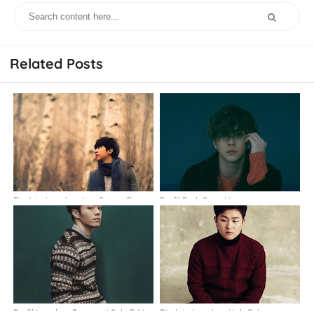
Related Posts
Biodata Lengkap Lee Seung Gi
Profil Park Sang Hyun
(Thunder/Cheondung)
Profil Lengkap Penyanyi Solo Eddy
Biodata Lengkap Huh Gak