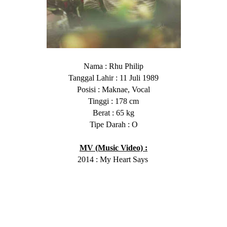
Nama
: Rhu Philip
Tanggal Lahir
:
11
Jul
i
1989
Posisi
: Maknae, Vocal
Tinggi
: 178 cm
Berat
: 65 kg
Tipe Darah
: O
MV (Music Video) :
2014 : My Heart Says