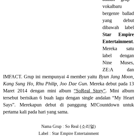
vokalbaru
bergenre ballad
yang debut
dibawah label
Star Empire
Entertainment
.
Mereka satu
label dengan
Nine Muses,
ZE:A dan
IMFACT.
Grup ini mempunyai 4 member yaitu
B
yun Jang Moon,
Kang Sung Ho, Rhu Philip
,
Joo Dae Gun
. Mereka debut pada 13
Maret 2014 dengan mini album
“SoReal Story
”
. Mini album
tersebut berisikan 6 buah lagu dengan single andalan “My Heart
Says”. Merekapun debut di panggung M!Countdown untuk
pertama kali pada hari yang sama.
소리얼
Nama Grup : So Real
(
)
Label : Star Empire Entertainment