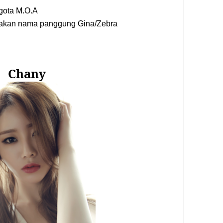
gota M.O.A
nakan nama panggung Gina/Zebra
Chan
y