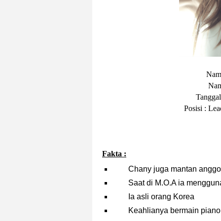
Nama
Nam
Tanggal
Posisi
: Lea
Fakta :
Chany juga mantan anggot
Saat di M.O.A ia mengg
Ia asli orang Korea
Keahlianya bermain piano