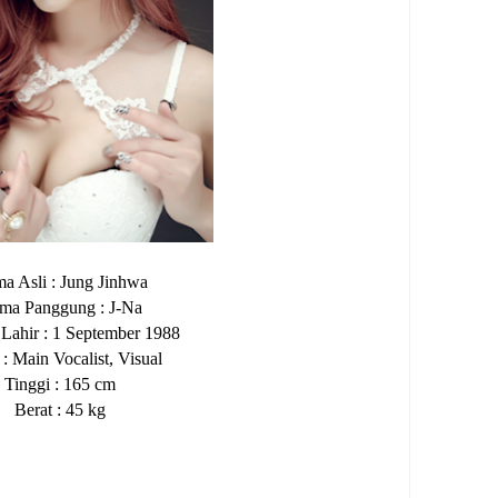
a Asli
: J
u
ng
J
inhwa
ma Panggung
: J-N
a
 Lahir
:
1 September 1988
i
:
Main
Vocalist,
Visual
Tinggi
: 165 cm
Berat
: 45 kg