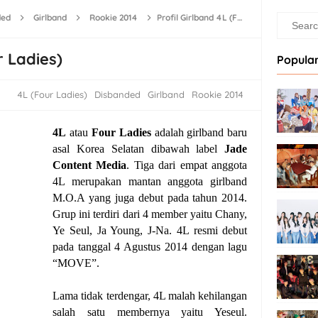
ded
Girlband
Rookie 2014
Profil Girlband 4L (Four Ladies)
r Ladies)
Popular
4L (Four Ladies)
Disbanded
Girlband
Rookie 2014
4L
atau
Four Ladies
adalah girlband baru
asal Korea Selatan dibawah label
Jade
Content Media
. Tiga dari empat anggota
4L merupakan mantan anggota girlband
M.O.A yang juga debut pada tahun 2014.
Grup ini terdiri dari 4 member yaitu Chany,
Ye Seul, Ja Young, J-Na. 4L resmi debut
pada tanggal 4 Agustus 2014 dengan lagu
“MOVE”.
Lama tidak terdengar, 4L malah kehilangan
salah satu membernya yaitu Yeseul.