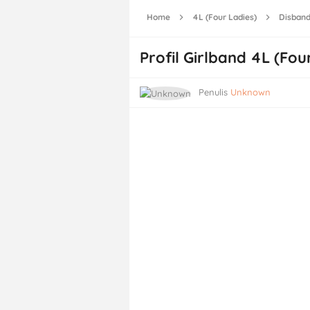
Home
4L (Four Ladies)
Disban
Profil Girlband 4L (Fou
Penulis
Unknown