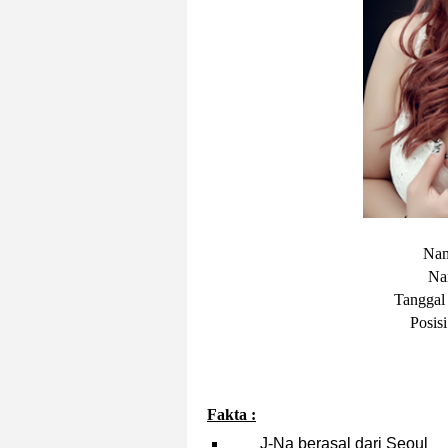
Nam
Na
Tanggal
Posis
Fakta :
J-Na berasal dari Seoul