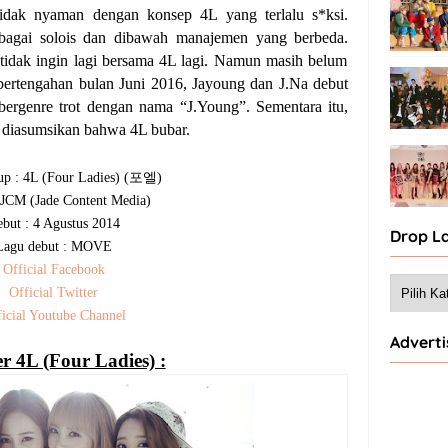
 tidak nyaman dengan konsep 4L yang
terlalu
s*ksi.
bagai solois dan dibawah manajemen yang berbeda.
tidak ingin lagi bersama 4L lagi. Namun masih belum
a pertengahan bulan Juni 2016, Jayoung dan J.Na debut
ergenre trot dengan nama “J.Young”. Sementara itu,
sa diasumsikan bahwa 4L bubar.
포엘
p : 4L (Four Ladies)
(
)
: JCM
(Jade Content Media)
but : 4 Agustus 2014
Drop L
Lagu debut : MOVE
Official Facebook
Official Twitter
icial Youtube Channel
Advert
 4L (Four Ladies) :