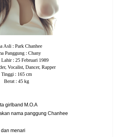
 Asli
: Park Chanhee
a Panggung
: Chan
y
 Lahir
:
25 Februari 1989
der, Vocalist, Dancer, Rapper
Tinggi
: 165 cm
Berat
: 45 kg
a girlband M.O.A
unakan nama panggung Chanhee
 dan menari