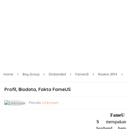
Home
Boy Group
Disbanded
FameUS
Rookie 2014
Pr
Profil, Biodata, Fakta FameUS
Penulis
Unknown
FameU
S
merupakan
boyband baru